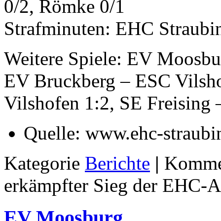
0/2, Römke 0/1
Strafminuten: EHC Straubi
Weitere Spiele: EV Moosbu
EV Bruckberg – ESC Vilsho
Vilshofen 1:2, SE Freising
Quelle:
www.ehc-straubi
Kategorie
Berichte
|
Kommen
erkämpfter Sieg der EHC-
EV Moosburg